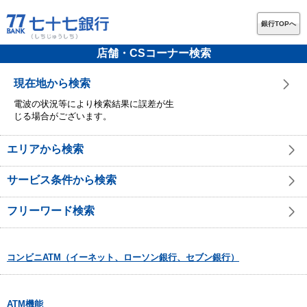
銀行TOPへ
店舗・CSコーナー検索
現在地から検索
電波の状況等により検索結果に誤差が生
じる場合がございます。
エリアから検索
サービス条件から検索
フリーワード検索
コンビニATM（イーネット、ローソン銀行、セブン銀行）
ATM機能