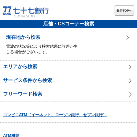
銀行TOPへ
店舗・CSコーナー検索
現在地から検索
電波の状況等により検索結果に誤差が生
じる場合がございます。
エリアから検索
サービス条件から検索
フリーワード検索
コンビニATM（イーネット、ローソン銀行、セブン銀行）
ATM機能