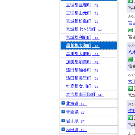
亘理郡亘理町
（3）
宮
亘理郡山元町
（2）
みや
宮城郡松島町
（1）
宮
宮城郡七ヶ浜町
（1）
宮
宮城郡利府町
（6）
黒川郡大和町
やぎ
（6）
八
黒川郡大郷町
（1）
加美郡加美町
（6）
仙
遠田郡涌谷町
（3）
ろく
遠田郡美里町
（2）
六
牡鹿郡女川町
（1）
本吉郡南三陸町
宮
（3）
北海道
（1）
おき
沖
青森県
（1）
岩手県
（2）
宮城
秋田県
（1）
よし