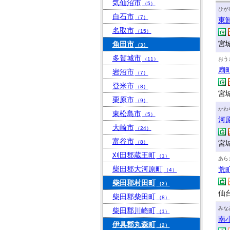
気仙沼市
（5）
ひが
白石市
（7）
東
名取市
（15）
宮
角田市
（3）
多賀城市
（11）
おう
扇
岩沼市
（7）
登米市
（8）
宮
栗原市
（9）
かわ
東松島市
（5）
河
大崎市
（24）
富谷市
（8）
宮
刈田郡蔵王町
（1）
あら
柴田郡大河原町
荒
（4）
柴田郡村田町
（2）
仙
柴田郡柴田町
（8）
みな
柴田郡川崎町
（1）
南
伊具郡丸森町
（2）