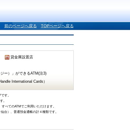
前のページへ戻る
TOPページへ戻る
貸金庫設置店
ー）」ができるATM(注3)
e International Cards）
ザです。
です。
、すべてのATMでご利用いただけます。
タ仙台）、普通預金通帳の計４種類です。