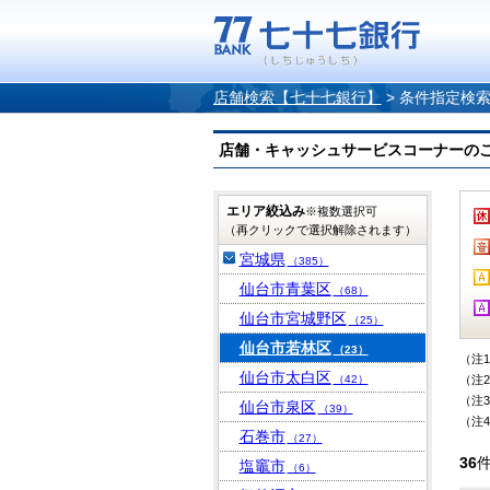
店舗検索【七十七銀行】
>
条件指定検
店舗・キャッシュサービスコーナーのご案内
エリア絞込み
※複数選択可
（再クリックで選択解除されます）
宮城県
（385）
仙台市青葉区
（68）
仙台市宮城野区
（25）
仙台市若林区
（23）
（注
仙台市太白区
（42）
（注
（注
仙台市泉区
（39）
（注
石巻市
（27）
36
塩竈市
（6）