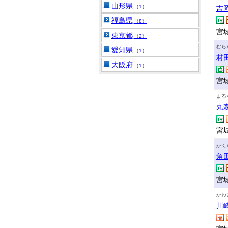
山形県
（1）
吉
福島県
（8）
宮
東京都
（2）
むら
愛知県
（1）
村
大阪府
（1）
宮
まる
丸
宮
かく
角
宮
かわ
川