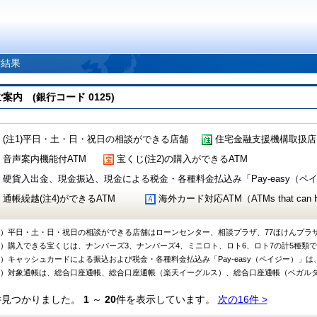
索結果
 (銀行コード 0125)
(注1)平日・土・日・祝日の相談ができる店舗
住宅金融支援機構取扱店
音声案内機能付ATM
宝くじ(注2)の購入ができるATM
硬貨入出金、現金振込、現金による税金・各種料金払込み「Pay-easy（ペイジ
通帳繰越(注4)ができるATM
海外カード対応ATM（ATMs that can Handl
1）平日・土・日・祝日の相談ができる店舗はローンセンター、相談プラザ、77ほけんプラ
2）購入できる宝くじは、ナンバーズ3、ナンバーズ4、ミニロト、ロト6、ロト7の計5種類
3）キャッシュカードによる振込および税金・各種料金払込み「Pay-easy（ペイジー）」は
4）対象通帳は、総合口座通帳、総合口座通帳（楽天イーグルス）、総合口座通帳（ベガル
件見つかりました。
1
～
20
件を表示しています。
次の16件 >