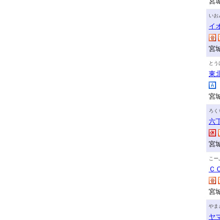
宮
いお
イ
宮
とう
東
宮
ろく
六
宮
こー
Ｃ
宮
やま
ヤ