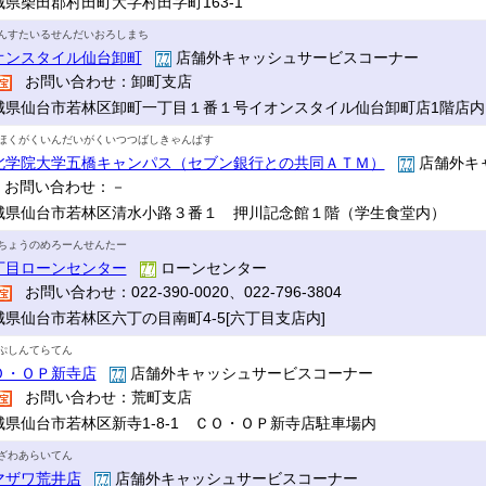
城県柴田郡村田町大字村田字町163-1
んすたいるせんだいおろしまち
オンスタイル仙台卸町
店舗外キャッシュサービスコーナー
お問い合わせ：卸町支店
城県仙台市若林区卸町一丁目１番１号イオンスタイル仙台卸町店1階店内
ほくがくいんだいがくいつつばしきゃんぱす
北学院大学五橋キャンパス（セブン銀行との共同ＡＴＭ）
店舗外キ
お問い合わせ：－
城県仙台市若林区清水小路３番１ 押川記念館１階（学生食堂内）
ちょうのめろーんせんたー
丁目ローンセンター
ローンセンター
お問い合わせ：022-390-0020、022-796-3804
城県仙台市若林区六丁の目南町4-5[六丁目支店内]
ぷしんてらてん
Ｏ・ＯＰ新寺店
店舗外キャッシュサービスコーナー
お問い合わせ：荒町支店
城県仙台市若林区新寺1-8-1 ＣＯ・ＯＰ新寺店駐車場内
ざわあらいてん
マザワ荒井店
店舗外キャッシュサービスコーナー