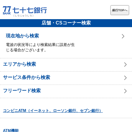
銀行TOPへ
店舗・CSコーナー検索
現在地から検索
電波の状況等により検索結果に誤差が生
じる場合がございます。
エリアから検索
サービス条件から検索
フリーワード検索
コンビニATM（イーネット、ローソン銀行、セブン銀行）
ATM機能