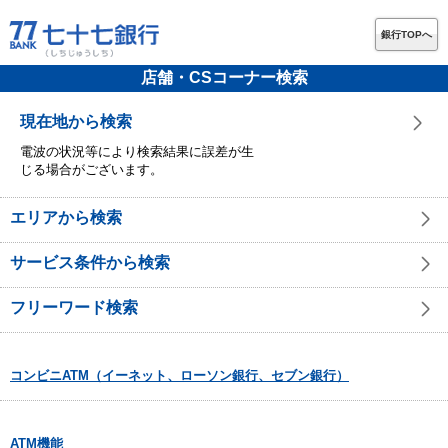
銀行TOPへ
店舗・CSコーナー検索
現在地から検索
電波の状況等により検索結果に誤差が生
じる場合がございます。
エリアから検索
サービス条件から検索
フリーワード検索
コンビニATM（イーネット、ローソン銀行、セブン銀行）
ATM機能