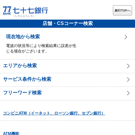
銀行TOPへ
店舗・CSコーナー検索
現在地から検索
電波の状況等により検索結果に誤差が生
じる場合がございます。
エリアから検索
サービス条件から検索
フリーワード検索
コンビニATM（イーネット、ローソン銀行、セブン銀行）
ATM機能