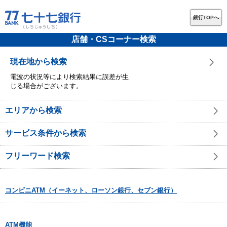
銀行TOPへ
店舗・CSコーナー検索
現在地から検索
電波の状況等により検索結果に誤差が生
じる場合がございます。
エリアから検索
サービス条件から検索
フリーワード検索
コンビニATM（イーネット、ローソン銀行、セブン銀行）
ATM機能