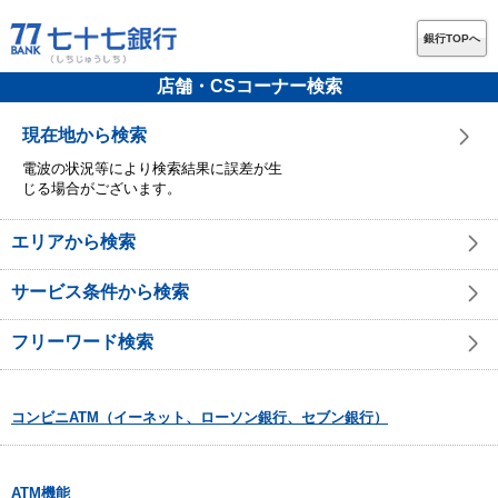
銀行TOPへ
店舗・CSコーナー検索
現在地から検索
電波の状況等により検索結果に誤差が生
じる場合がございます。
エリアから検索
サービス条件から検索
フリーワード検索
コンビニATM（イーネット、ローソン銀行、セブン銀行）
ATM機能