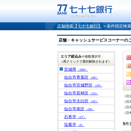
店舗検索【七十七銀行】
>
条件指定検
店舗・キャッシュサービスコーナーのご案内
エリア絞込み
※複数選択可
（再クリックで選択解除されます）
宮城県
（385）
仙台市青葉区
（68）
仙台市宮城野区
（25）
仙台市若林区
（23）
（注
仙台市太白区
（42）
（注
（注
仙台市泉区
（39）
（注
石巻市
（27）
5
件
塩竈市
（6）