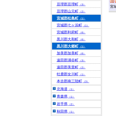
亘理郡亘理町
（3）
宮
亘理郡山元町
（2）
宮城郡松島町
（1）
宮城郡七ヶ浜町
（1）
宮城郡利府町
（6）
黒川郡大和町
（6）
黒川郡大郷町
（1）
加美郡加美町
（6）
遠田郡涌谷町
（3）
遠田郡美里町
（2）
牡鹿郡女川町
（1）
本吉郡南三陸町
（3）
北海道
（1）
青森県
（1）
岩手県
（2）
秋田県
（1）