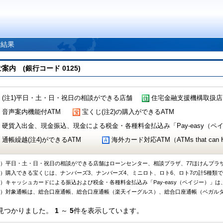
索結果
 (銀行コード 0125)
(注1)平日・土・日・祝日の相談ができる店舗
住宅金融支援機構取扱店
音声案内機能付ATM
宝くじ(注2)の購入ができるATM
硬貨入出金、現金振込、現金による税金・各種料金払込み「Pay-easy（ペイジ
通帳繰越(注4)ができるATM
海外カード対応ATM（ATMs that can Handl
1）平日・土・日・祝日の相談ができる店舗はローンセンター、相談プラザ、77ほけんプラ
2）購入できる宝くじは、ナンバーズ3、ナンバーズ4、ミニロト、ロト6、ロト7の計5種類
3）キャッシュカードによる振込および税金・各種料金払込み「Pay-easy（ペイジー）」は
4）対象通帳は、総合口座通帳、総合口座通帳（楽天イーグルス）、総合口座通帳（ベガル
見つかりました。
1
～
5
件を表示しています。