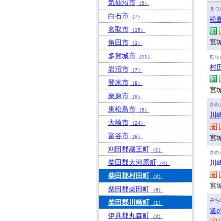
気仙沼市
（5）
まつ
白石市
（7）
松
名取市
（15）
宮
角田市
（3）
多賀城市
（11）
むら
村
岩沼市
（7）
登米市
（8）
宮
栗原市
（9）
かわ
東松島市
（5）
川
大崎市
（24）
富谷市
（8）
宮
刈田郡蔵王町
（1）
かわ
柴田郡大河原町
川
（4）
柴田郡村田町
（2）
宮
柴田郡柴田町
（8）
みち
柴田郡川崎町
（1）
道
伊具郡丸森町
（2）