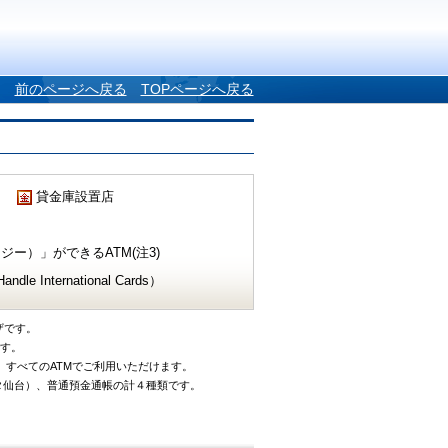
前のページへ戻る
TOPページへ戻る
貸金庫設置店
ー）」ができるATM(注3)
e International Cards）
ザです。
です。
、すべてのATMでご利用いただけます。
タ仙台）、普通預金通帳の計４種類です。