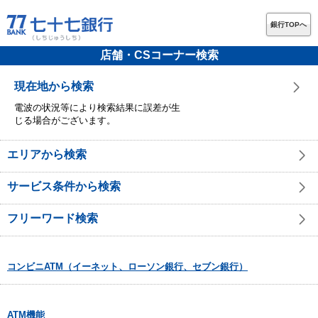
銀行TOPへ
店舗・CSコーナー検索
現在地から検索
電波の状況等により検索結果に誤差が生
じる場合がございます。
エリアから検索
サービス条件から検索
フリーワード検索
コンビニATM（イーネット、ローソン銀行、セブン銀行）
ATM機能