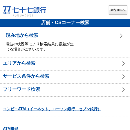
銀行TOPへ
店舗・CSコーナー検索
現在地から検索
電波の状況等により検索結果に誤差が生
じる場合がございます。
エリアから検索
サービス条件から検索
フリーワード検索
コンビニATM（イーネット、ローソン銀行、セブン銀行）
ATM機能