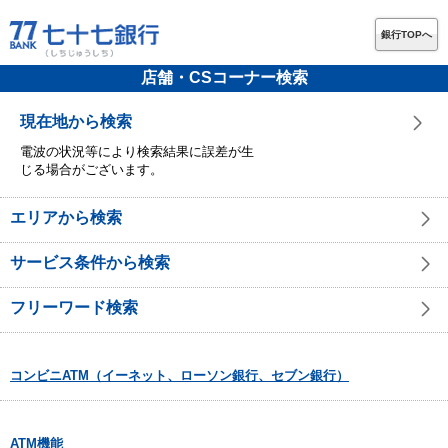
銀行TOPへ
店舗・CSコーナー検索
現在地から検索
電波の状況等により検索結果に誤差が生
じる場合がございます。
エリアから検索
サービス条件から検索
フリーワード検索
コンビニATM（イーネット、ローソン銀行、セブン銀行）
ATM機能