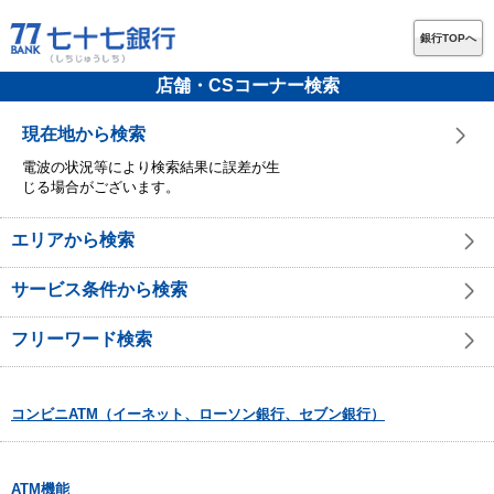
銀行TOPへ
店舗・CSコーナー検索
現在地から検索
電波の状況等により検索結果に誤差が生
じる場合がございます。
エリアから検索
サービス条件から検索
フリーワード検索
コンビニATM（イーネット、ローソン銀行、セブン銀行）
ATM機能