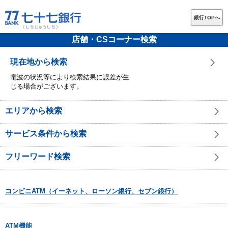
銀行TOPへ
店舗・CSコーナー検索
現在地から検索
電波の状況等により検索結果に誤差が生
じる場合がございます。
エリアから検索
サービス条件から検索
フリーワード検索
コンビニATM（イーネット、ローソン銀行、セブン銀行）
ATM機能