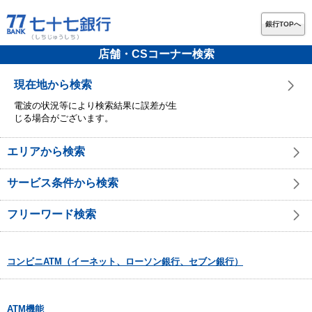
銀行TOPへ
店舗・CSコーナー検索
現在地から検索
電波の状況等により検索結果に誤差が生
じる場合がございます。
エリアから検索
サービス条件から検索
フリーワード検索
コンビニATM（イーネット、ローソン銀行、セブン銀行）
ATM機能