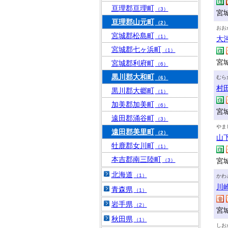
亘理郡亘理町
（3）
宮
亘理郡山元町
（2）
おお
宮城郡松島町
（1）
大
宮城郡七ヶ浜町
（1）
宮
宮城郡利府町
（6）
黒川郡大和町
むら
（6）
村
黒川郡大郷町
（1）
加美郡加美町
（6）
宮
遠田郡涌谷町
（3）
やま
遠田郡美里町
（2）
山
牡鹿郡女川町
（1）
本吉郡南三陸町
宮
（3）
北海道
（1）
かわ
川
青森県
（1）
岩手県
（2）
宮
秋田県
（1）
しお