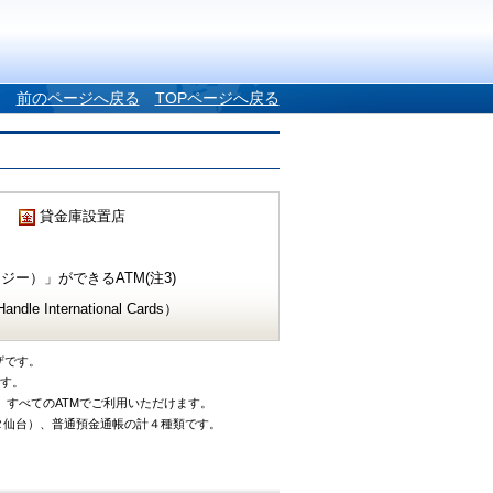
前のページへ戻る
TOPページへ戻る
貸金庫設置店
ー）」ができるATM(注3)
e International Cards）
ザです。
です。
、すべてのATMでご利用いただけます。
タ仙台）、普通預金通帳の計４種類です。