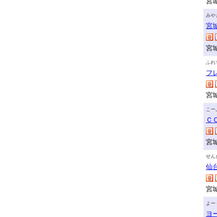
宮
みや
宮
宮
ふれ
フ
宮
こー
Ｃ
宮
せん
仙
宮
よー
ヨ