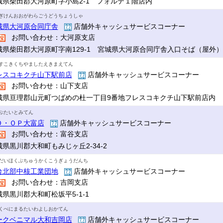
城県柴田郡大河原町字小島2-1 フォルテ１階店内
ぎけんおおがわらごうどうちょうしゃ
城県大河原合同庁舎
店舗外キャッシュサービスコーナー
お問い合わせ：大河原支店
城県柴田郡大河原町字南129-1 宮城県大河原合同庁舎入口そば（屋外）
すこきくちやましたえきまえてん
レスコキクチ山下駅前店
店舗外キャッシュサービスコーナー
お問い合わせ：山下支店
城県亘理郡山元町つばめの杜一丁目9番地フレスコキクチ山下駅前店内
ぷたいとみてん
Ｏ・ＯＰ大富店
店舗外キャッシュサービスコーナー
お問い合わせ：富谷支店
城県黒川郡大和町もみじヶ丘2-34-2
だいほくぶちゅうかくこうぎょうだんち
台北部中核工業団地
店舗外キャッシュサービスコーナー
お問い合わせ：吉岡支店
城県黒川郡大和町松坂平5-1-1
くべにまるたいわよしおかてん
ークベニマル大和吉岡店
店舗外キャッシュサービスコーナー