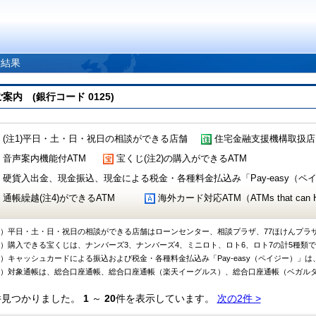
索結果
 (銀行コード 0125)
(注1)平日・土・日・祝日の相談ができる店舗
住宅金融支援機構取扱店
音声案内機能付ATM
宝くじ(注2)の購入ができるATM
硬貨入出金、現金振込、現金による税金・各種料金払込み「Pay-easy（ペイジ
通帳繰越(注4)ができるATM
海外カード対応ATM（ATMs that can Handl
1）平日・土・日・祝日の相談ができる店舗はローンセンター、相談プラザ、77ほけんプラ
2）購入できる宝くじは、ナンバーズ3、ナンバーズ4、ミニロト、ロト6、ロト7の計5種類
3）キャッシュカードによる振込および税金・各種料金払込み「Pay-easy（ペイジー）」は
4）対象通帳は、総合口座通帳、総合口座通帳（楽天イーグルス）、総合口座通帳（ベガル
件見つかりました。
1
～
20
件を表示しています。
次の2件 >