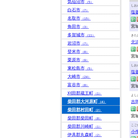
気仙沼市
（5）
しお
白石市
（7）
塩
名取市
（15）
宮城
角田市
（3）
多賀城市
（11）
きた
北
岩沼市
（7）
登米市
（8）
宮
栗原市
（9）
しお
東松島市
（5）
塩
大崎市
（24）
富谷市
（8）
宮
刈田郡蔵王町
（1）
よし
柴田郡大河原町
吉
（4）
柴田郡村田町
（2）
宮
柴田郡柴田町
（8）
こご
柴田郡川崎町
（1）
小
伊具郡丸森町
（2）