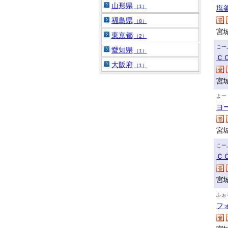
山形県
（1）
塩
福島県
（8）
宮
東京都
（2）
こー
愛知県
（1）
Ｃ
大阪府
（1）
宮
よー
ヨ
宮
こー
Ｃ
宮
ふぉ
フ