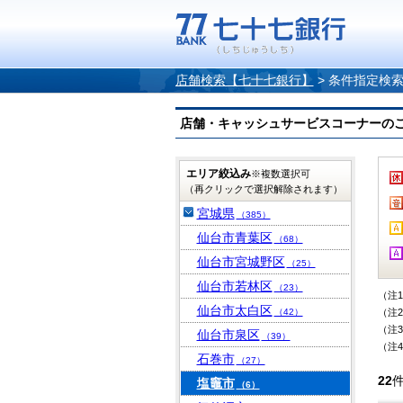
店舗検索【七十七銀行】
>
条件指定検
店舗・キャッシュサービスコーナーのご案内
エリア絞込み
※複数選択可
（再クリックで選択解除されます）
宮城県
（385）
仙台市青葉区
（68）
仙台市宮城野区
（25）
仙台市若林区
（23）
（注
仙台市太白区
（42）
（注
（注
仙台市泉区
（39）
（注
石巻市
（27）
22
塩竈市
（6）