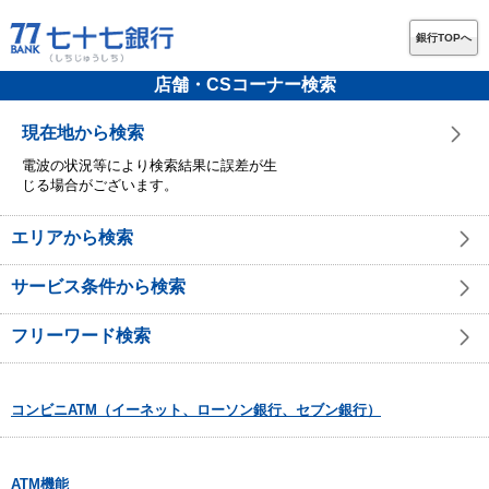
銀行TOPへ
店舗・CSコーナー検索
現在地から検索
電波の状況等により検索結果に誤差が生
じる場合がございます。
エリアから検索
サービス条件から検索
フリーワード検索
コンビニATM（イーネット、ローソン銀行、セブン銀行）
ATM機能