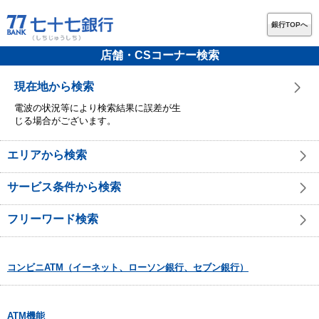
銀行TOPへ
店舗・CSコーナー検索
現在地から検索
電波の状況等により検索結果に誤差が生
じる場合がございます。
エリアから検索
サービス条件から検索
フリーワード検索
コンビニATM（イーネット、ローソン銀行、セブン銀行）
ATM機能