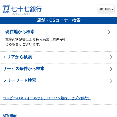
銀行TOPへ
店舗・CSコーナー検索
現在地から検索
電波の状況等により検索結果に誤差が生
じる場合がございます。
エリアから検索
サービス条件から検索
フリーワード検索
コンビニATM（イーネット、ローソン銀行、セブン銀行）
ATM機能