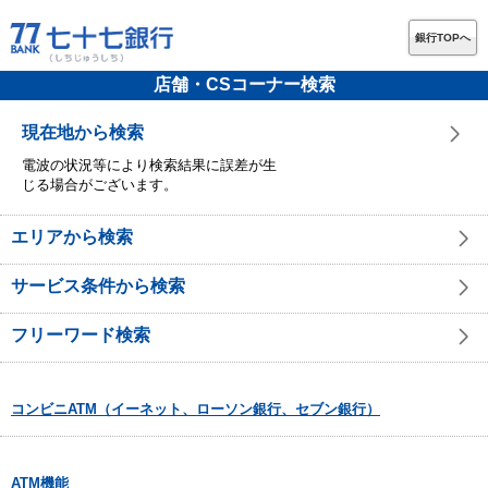
銀行TOPへ
店舗・CSコーナー検索
現在地から検索
電波の状況等により検索結果に誤差が生
じる場合がございます。
エリアから検索
サービス条件から検索
フリーワード検索
コンビニATM（イーネット、ローソン銀行、セブン銀行）
ATM機能