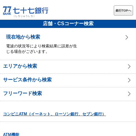
銀行TOPへ
店舗・CSコーナー検索
現在地から検索
電波の状況等により検索結果に誤差が生
じる場合がございます。
エリアから検索
サービス条件から検索
フリーワード検索
コンビニATM（イーネット、ローソン銀行、セブン銀行）
ATM機能