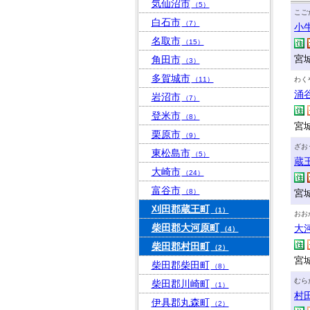
気仙沼市
（5）
こご
白石市
（7）
小
名取市
（15）
宮
角田市
（3）
多賀城市
（11）
わく
涌
岩沼市
（7）
登米市
（8）
宮
栗原市
（9）
ざお
東松島市
（5）
蔵
大崎市
（24）
富谷市
（8）
宮
刈田郡蔵王町
（1）
おお
柴田郡大河原町
大
（4）
柴田郡村田町
（2）
宮
柴田郡柴田町
（8）
むら
柴田郡川崎町
（1）
村
伊具郡丸森町
（2）