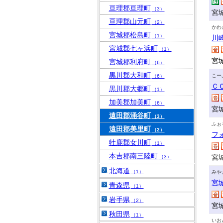
亘理郡亘理町
（3）
宮
亘理郡山元町
（2）
かわ
宮城郡松島町
（1）
川
宮城郡七ヶ浜町
（1）
宮
宮城郡利府町
（6）
黒川郡大和町
こー
（6）
Ｃ
黒川郡大郷町
（1）
加美郡加美町
（6）
宮
遠田郡涌谷町
（3）
ふぉ
遠田郡美里町
（2）
フ
牡鹿郡女川町
（1）
本吉郡南三陸町
宮
（3）
北海道
（1）
みや
宮
青森県
（1）
岩手県
（2）
宮
秋田県
（1）
いお