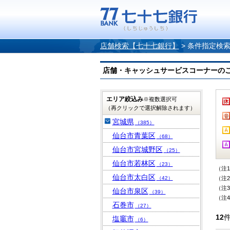
店舗検索【七十七銀行】
>
条件指定検
店舗・キャッシュサービスコーナーのご案内
エリア絞込み
※複数選択可
（再クリックで選択解除されます）
宮城県
（385）
仙台市青葉区
（68）
仙台市宮城野区
（25）
仙台市若林区
（23）
（注
仙台市太白区
（42）
（注
（注
仙台市泉区
（39）
（注
石巻市
（27）
12
塩竈市
（6）