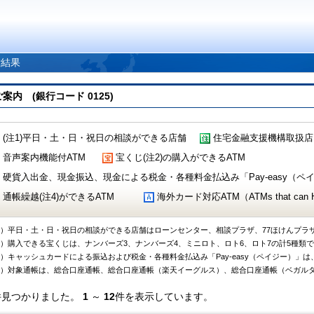
索結果
 (銀行コード 0125)
(注1)平日・土・日・祝日の相談ができる店舗
住宅金融支援機構取扱店
音声案内機能付ATM
宝くじ(注2)の購入ができるATM
硬貨入出金、現金振込、現金による税金・各種料金払込み「Pay-easy（ペイジ
通帳繰越(注4)ができるATM
海外カード対応ATM（ATMs that can Handl
1）平日・土・日・祝日の相談ができる店舗はローンセンター、相談プラザ、77ほけんプラ
2）購入できる宝くじは、ナンバーズ3、ナンバーズ4、ミニロト、ロト6、ロト7の計5種類
3）キャッシュカードによる振込および税金・各種料金払込み「Pay-easy（ペイジー）」は
4）対象通帳は、総合口座通帳、総合口座通帳（楽天イーグルス）、総合口座通帳（ベガル
件見つかりました。
1
～
12
件を表示しています。