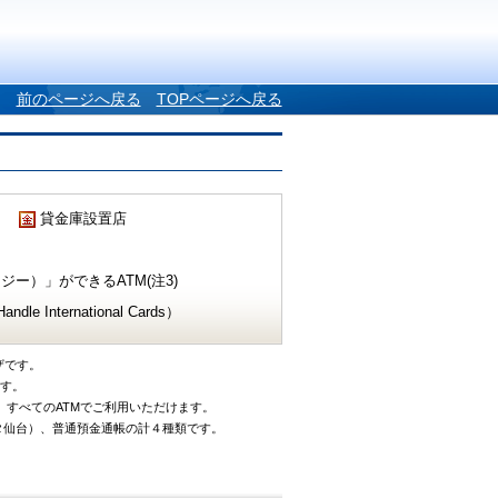
前のページへ戻る
TOPページへ戻る
貸金庫設置店
ー）」ができるATM(注3)
e International Cards）
ザです。
です。
、すべてのATMでご利用いただけます。
タ仙台）、普通預金通帳の計４種類です。