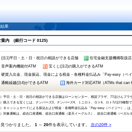
索結果
 (銀行コード 0125)
(注1)平日・土・日・祝日の相談ができる店舗
住宅金融支援機構取扱店
音声案内機能付ATM
宝くじ(注2)の購入ができるATM
硬貨入出金、現金振込、現金による税金・各種料金払込み「Pay-easy（ペイジ
通帳繰越(注4)ができるATM
海外カード対応ATM（ATMs that can Handl
1）平日・土・日・祝日の相談ができる店舗はローンセンター、相談プラザ、77ほけんプラ
2）購入できる宝くじは、ナンバーズ3、ナンバーズ4、ミニロト、ロト6、ロト7の計5種類
3）キャッシュカードによる振込および税金・各種料金払込み「Pay-easy（ペイジー）」は
4）対象通帳は、総合口座通帳、総合口座通帳（楽天イーグルス）、総合口座通帳（ベガル
件見つかりました。
1
～
20
件を表示しています。
次の20件 >