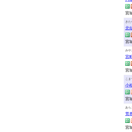
宮城
きた
北
宮
みや
宮
宮城
こま
小
宮城
あら
荒
宮