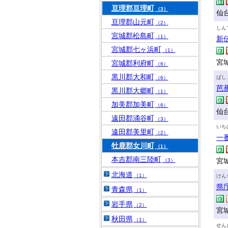
亘理郡亘理町
（3）
仙
亘理郡山元町
（2）
しん
宮城郡松島町
（1）
新
宮城郡七ヶ浜町
（1）
宮城
宮城郡利府町
（6）
黒川郡大和町
ばし
（6）
芭
黒川郡大郷町
（1）
加美郡加美町
（6）
仙
遠田郡涌谷町
（3）
いち
遠田郡美里町
（2）
一
牡鹿郡女川町
（1）
本吉郡南三陸町
宮城
（3）
北海道
（1）
けん
県
青森県
（1）
岩手県
（2）
宮
秋田県
（1）
せん