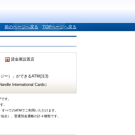
前のページへ戻る
TOPページへ戻る
貸金庫設置店
ー）」ができるATM(注3)
e International Cards）
ザです。
です。
、すべてのATMでご利用いただけます。
タ仙台）、普通預金通帳の計４種類です。