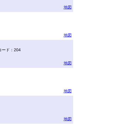
地図
地図
ード：204
地図
地図
地図