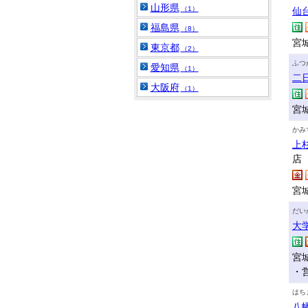
山形県
（1）
仙
福島県
（8）
宮
東京都
（2）
ふつ
愛知県
（1）
二
大阪府
（1）
宮
かみ
上
店
宮
だい
大
宮
・
はち
八