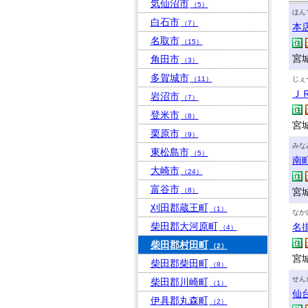
気仙沼市
（5）
ほん
白石市
（7）
本
名取市
（15）
宮城
角田市
（3）
多賀城市
（11）
じぇ
Ｊ
岩沼市
（7）
登米市
（8）
宮
栗原市
（9）
みな
東松島市
（5）
南
大崎市
（24）
富谷市
（8）
宮城
刈田郡蔵王町
（1）
なか
柴田郡大河原町
名
（4）
柴田郡村田町
（2）
宮城
柴田郡柴田町
（8）
せん
柴田郡川崎町
（1）
仙
伊具郡丸森町
（2）