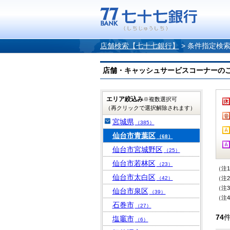
店舗検索【七十七銀行】
>
条件指定検
店舗・キャッシュサービスコーナーのご案内
エリア絞込み
※複数選択可
（再クリックで選択解除されます）
宮城県
（385）
仙台市青葉区
（68）
仙台市宮城野区
（25）
仙台市若林区
（23）
（注
仙台市太白区
（42）
（注
（注
仙台市泉区
（39）
（注
石巻市
（27）
74
塩竈市
（6）