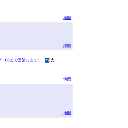
地図
地図
17：00まで営業します）
支
地図
地図