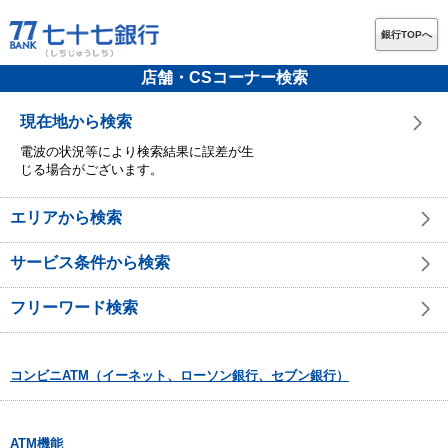
銀行TOPへ
店舗・CSコーナー検索
現在地から検索
電波の状況等により検索結果に誤差が生
じる場合がございます。
エリアから検索
サービス条件から検索
フリーワード検索
コンビニATM（イーネット、ローソン銀行、セブン銀行）
ATM機能