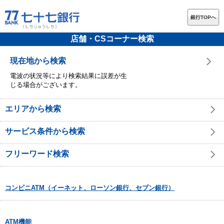
銀行TOPへ
店舗・CSコーナー検索
現在地から検索
電波の状況等により検索結果に誤差が生
じる場合がございます。
エリアから検索
サービス条件から検索
フリーワード検索
コンビニATM（イーネット、ローソン銀行、セブン銀行）
ATM機能