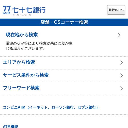
銀行TOPへ
店舗・CSコーナー検索
現在地から検索
電波の状況等により検索結果に誤差が生
じる場合がございます。
エリアから検索
サービス条件から検索
フリーワード検索
コンビニATM（イーネット、ローソン銀行、セブン銀行）
ATM機能