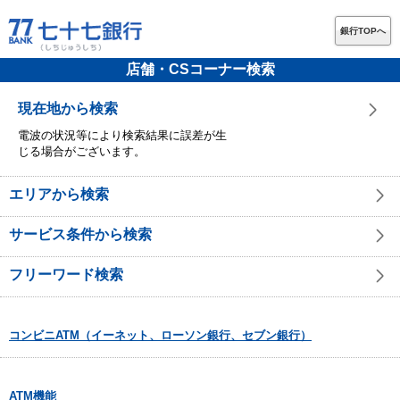
銀行TOPへ
店舗・CSコーナー検索
現在地から検索
電波の状況等により検索結果に誤差が生
じる場合がございます。
エリアから検索
サービス条件から検索
フリーワード検索
コンビニATM（イーネット、ローソン銀行、セブン銀行）
ATM機能