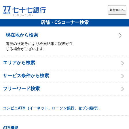
銀行TOPへ
店舗・CSコーナー検索
現在地から検索
電波の状況等により検索結果に誤差が生
じる場合がございます。
エリアから検索
サービス条件から検索
フリーワード検索
コンビニATM（イーネット、ローソン銀行、セブン銀行）
ATM機能