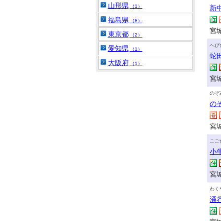
山形県
（1）
新
福島県
（8）
宮
東京都
（2）
へび
愛知県
（1）
蛇
大阪府
（1）
宮城
のぞ
の
宮
こご
小
宮
わく
涌