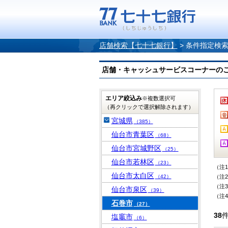
店舗検索【七十七銀行】
>
条件指定検
店舗・キャッシュサービスコーナーのご案内
エリア絞込み
※複数選択可
（再クリックで選択解除されます）
宮城県
（385）
仙台市青葉区
（68）
仙台市宮城野区
（25）
仙台市若林区
（23）
（注
仙台市太白区
（42）
（注
（注
仙台市泉区
（39）
（注
石巻市
（27）
38
塩竈市
（6）