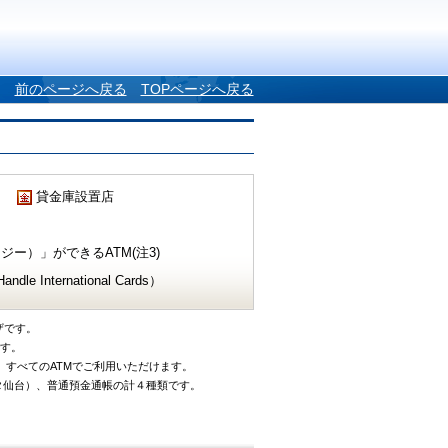
前のページへ戻る
TOPページへ戻る
貸金庫設置店
ー）」ができるATM(注3)
e International Cards）
ザです。
です。
、すべてのATMでご利用いただけます。
タ仙台）、普通預金通帳の計４種類です。