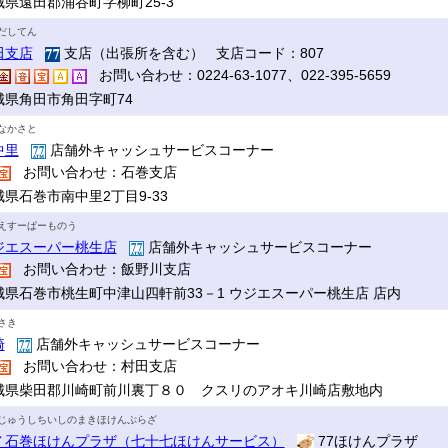
城県遠田郡涌谷町字柳町25-3
だしてん
田支店
支店（出張所を含む） 支店コード：807
お問い合わせ：0224-63-1077、022-395-5659
城県角田市角田字町74
なかさと
中里
店舗外キャッシュサービスコーナー
お問い合わせ：石巻支店
城県石巻市南中里2丁目9-33
えすーぱーものう
ジエスーパー桃生店
店舗外キャッシュサービスコーナー
お問い合わせ：飯野川支店
城県石巻市桃生町中津山四軒前33－1 ウジエスーパー桃生店 店内
さき
崎
店舗外キャッシュサービスコーナー
お問い合わせ：村田支店
城県柴田郡川崎町前川裏丁８０ クスリのアオキ川崎店敷地内
じゅうしちいしのまきほけんぷらざ
７石巻ほけんプラザ（七十七ほけんサービス）
77ほけんプラザ