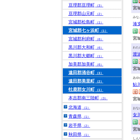
亘理郡亘理町
（3）
宮城
亘理郡山元町
（2）
みな
宮城郡松島町
（1）
湊
宮城郡七ヶ浜町
（1）
宮
宮城郡利府町
（6）
黒川郡大和町
わた
（6）
渡
黒川郡大郷町
（1）
加美郡加美町
（6）
宮
遠田郡涌谷町
（3）
あゆ
遠田郡美里町
（2）
鮎
牡鹿郡女川町
（1）
本吉郡南三陸町
宮
（3）
北海道
（1）
おな
女
青森県
（1）
岩手県
（2）
宮
秋田県
（1）
しん