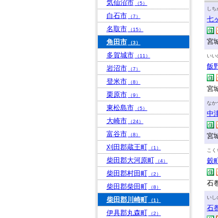
気仙沼市
（5）
しち
白石市
（7）
七
名取市
（15）
宮
角田市
（3）
多賀城市
（11）
いい
飯
岩沼市
（7）
登米市
（8）
宮
栗原市
（9）
なか
東松島市
（5）
中
大崎市
（24）
富谷市
（8）
宮
刈田郡蔵王町
（1）
こく
柴田郡大河原町
穀
（4）
柴田郡村田町
（2）
石巻
柴田郡柴田町
（8）
いし
柴田郡川崎町
（1）
石
伊具郡丸森町
（2）