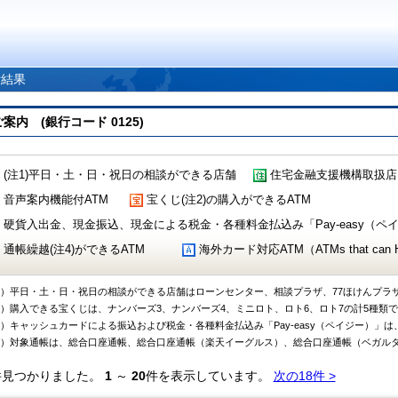
索結果
 (銀行コード 0125)
(注1)平日・土・日・祝日の相談ができる店舗
住宅金融支援機構取扱店
音声案内機能付ATM
宝くじ(注2)の購入ができるATM
硬貨入出金、現金振込、現金による税金・各種料金払込み「Pay-easy（ペイジ
通帳繰越(注4)ができるATM
海外カード対応ATM（ATMs that can Handl
1）平日・土・日・祝日の相談ができる店舗はローンセンター、相談プラザ、77ほけんプラ
2）購入できる宝くじは、ナンバーズ3、ナンバーズ4、ミニロト、ロト6、ロト7の計5種類
3）キャッシュカードによる振込および税金・各種料金払込み「Pay-easy（ペイジー）」は
4）対象通帳は、総合口座通帳、総合口座通帳（楽天イーグルス）、総合口座通帳（ベガル
件見つかりました。
1
～
20
件を表示しています。
次の18件 >