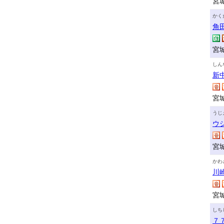
宮
かく
角
宮
しん
新
宮
うじ
ウ
宮
かわ
川
宮
しち
７