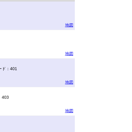
地図
地図
ド：401
地図
403
地図