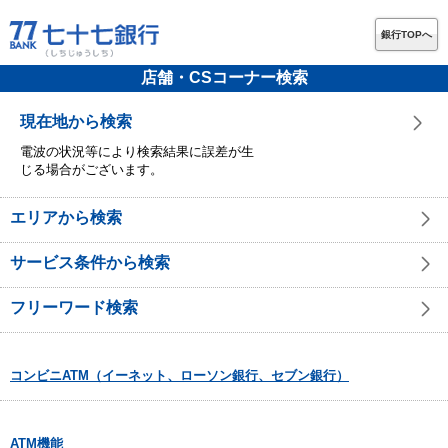
銀行TOPへ
店舗・CSコーナー検索
現在地から検索
電波の状況等により検索結果に誤差が生
じる場合がございます。
エリアから検索
サービス条件から検索
フリーワード検索
コンビニATM（イーネット、ローソン銀行、セブン銀行）
ATM機能