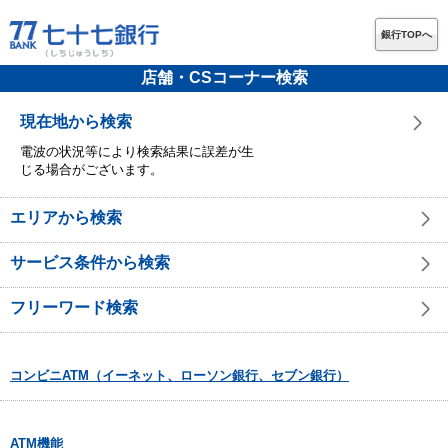
銀行TOPへ
店舗・CSコーナー検索
現在地から検索
電波の状況等により検索結果に誤差が生
じる場合がございます。
エリアから検索
サービス条件から検索
フリーワード検索
コンビニATM（イーネット、ローソン銀行、セブン銀行）
ATM機能