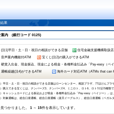
索結果
 (銀行コード 0125)
(注1)平日・土・日・祝日の相談ができる店舗
住宅金融支援機構取扱店
音声案内機能付ATM
宝くじ(注2)の購入ができるATM
硬貨入出金、現金振込、現金による税金・各種料金払込み「Pay-easy（ペイジ
通帳繰越(注4)ができるATM
海外カード対応ATM（ATMs that can Handl
1）平日・土・日・祝日の相談ができる店舗はローンセンター、相談プラザ、77ほけんプラ
2）購入できる宝くじは、ナンバーズ3、ナンバーズ4、ミニロト、ロト6、ロト7の計5種類
3）キャッシュカードによる振込および税金・各種料金払込み「Pay-easy（ペイジー）」は
4）対象通帳は、総合口座通帳、総合口座通帳（楽天イーグルス）、総合口座通帳（ベガル
件見つかりました。
1
～
15
件を表示しています。