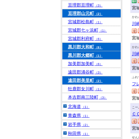
亘理郡亘理町
（3）
宮
亘理郡山元町
（2）
かわ
宮城郡松島町
（1）
川
宮城郡七ヶ浜町
（1）
宮
宮城郡利府町
（6）
黒川郡大和町
かわ
（6）
川
黒川郡大郷町
（1）
加美郡加美町
（6）
宮
遠田郡涌谷町
（3）
ふれ
遠田郡美里町
（2）
フ
牡鹿郡女川町
（1）
本吉郡南三陸町
宮
（3）
北海道
（1）
こー
Ｃ
青森県
（1）
岩手県
（2）
宮
秋田県
（1）
せん