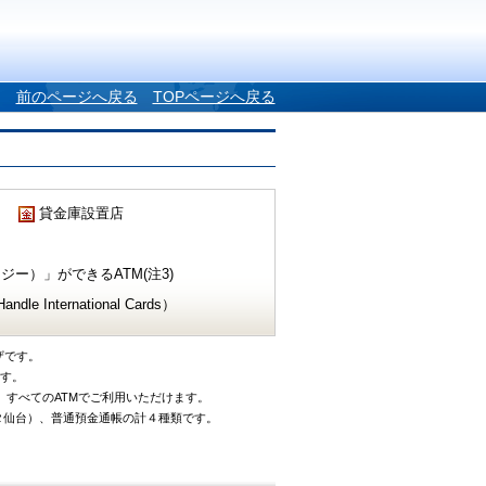
前のページへ戻る
TOPページへ戻る
貸金庫設置店
ー）」ができるATM(注3)
e International Cards）
ザです。
です。
、すべてのATMでご利用いただけます。
タ仙台）、普通預金通帳の計４種類です。