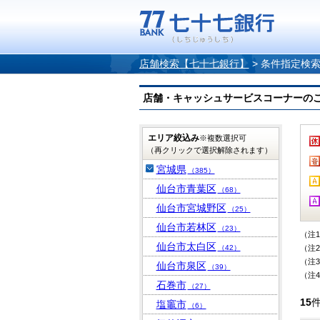
店舗検索【七十七銀行】
>
条件指定検
店舗・キャッシュサービスコーナーのご案内
エリア絞込み
※複数選択可
（再クリックで選択解除されます）
宮城県
（385）
仙台市青葉区
（68）
仙台市宮城野区
（25）
仙台市若林区
（23）
（注
仙台市太白区
（42）
（注
（注
仙台市泉区
（39）
（注
石巻市
（27）
15
塩竈市
（6）