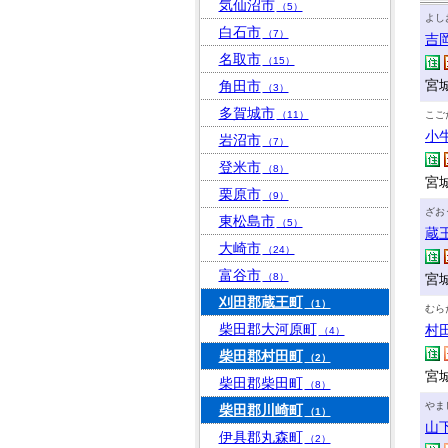
気仙沼市
（5）
よし
白石市
（7）
吉
名取市
（15）
宮
角田市
（3）
多賀城市
（11）
こご
小
岩沼市
（7）
登米市
（8）
宮
栗原市
（9）
ざお
東松島市
（5）
蔵
大崎市
（24）
富谷市
（8）
宮
刈田郡蔵王町
（1）
むら
柴田郡大河原町
村
（4）
柴田郡村田町
（2）
宮
柴田郡柴田町
（8）
やま
柴田郡川崎町
（1）
山
伊具郡丸森町
（2）