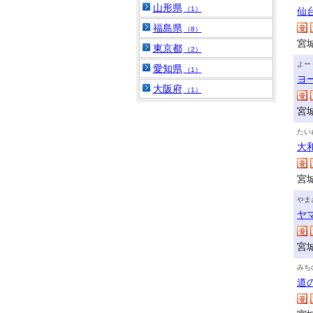
山形県
（1）
仙
福島県
（8）
宮
東京都
（2）
よー
愛知県
（1）
ヨ
大阪府
（1）
宮
たい
大
宮
やま
ヤ
宮
みち
道