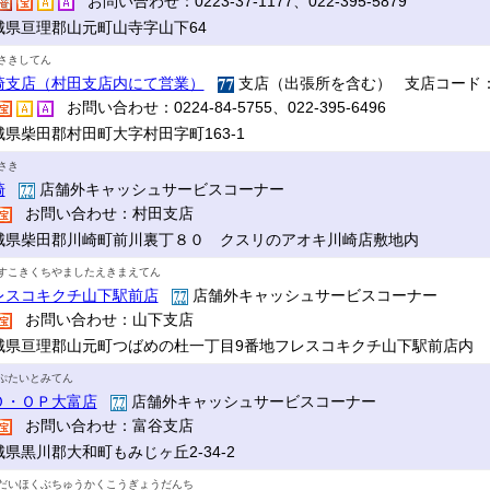
お問い合わせ：0223-37-1177、022-395-5879
城県亘理郡山元町山寺字山下64
さきしてん
崎支店（村田支店内にて営業）
支店（出張所を含む） 支店コード：
お問い合わせ：0224-84-5755、022-395-6496
城県柴田郡村田町大字村田字町163-1
さき
崎
店舗外キャッシュサービスコーナー
お問い合わせ：村田支店
城県柴田郡川崎町前川裏丁８０ クスリのアオキ川崎店敷地内
すこきくちやましたえきまえてん
レスコキクチ山下駅前店
店舗外キャッシュサービスコーナー
お問い合わせ：山下支店
城県亘理郡山元町つばめの杜一丁目9番地フレスコキクチ山下駅前店内
ぷたいとみてん
Ｏ・ＯＰ大富店
店舗外キャッシュサービスコーナー
お問い合わせ：富谷支店
城県黒川郡大和町もみじヶ丘2-34-2
だいほくぶちゅうかくこうぎょうだんち