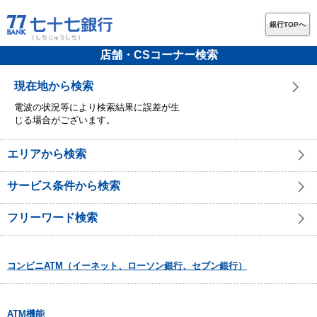
銀行TOPへ
店舗・CSコーナー検索
現在地から検索
電波の状況等により検索結果に誤差が生
じる場合がございます。
エリアから検索
サービス条件から検索
フリーワード検索
コンビニATM（イーネット、ローソン銀行、セブン銀行）
ATM機能