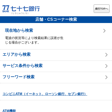
銀行TOPへ
店舗・CSコーナー検索
現在地から検索
電波の状況等により検索結果に誤差が生
じる場合がございます。
エリアから検索
サービス条件から検索
フリーワード検索
コンビニATM（イーネット、ローソン銀行、セブン銀行）
ATM機能