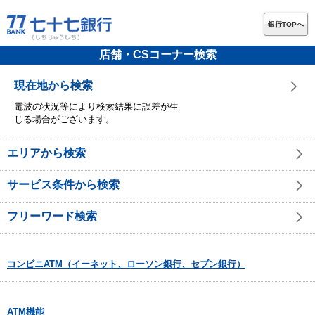
銀行TOPへ
店舗・CSコーナー検索
現在地から検索
電波の状況等により検索結果に誤差が生
じる場合がございます。
エリアから検索
サービス条件から検索
フリーワード検索
コンビニATM（イーネット、ローソン銀行、セブン銀行）
ATM機能