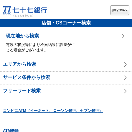
銀行TOPへ
店舗・CSコーナー検索
現在地から検索
電波の状況等により検索結果に誤差が生
じる場合がございます。
エリアから検索
サービス条件から検索
フリーワード検索
コンビニATM（イーネット、ローソン銀行、セブン銀行）
ATM機能