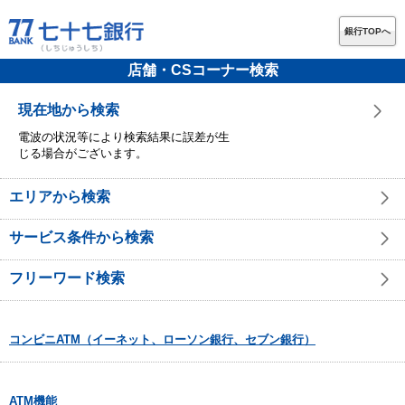
銀行TOPへ
店舗・CSコーナー検索
現在地から検索
電波の状況等により検索結果に誤差が生
じる場合がございます。
エリアから検索
サービス条件から検索
フリーワード検索
コンビニATM（イーネット、ローソン銀行、セブン銀行）
ATM機能