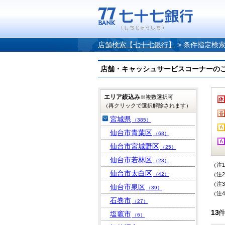
店舗検索【七十七銀行】
>
条件指定検
店舗・キャッシュサービスコーナーのご案内
エリア絞込み
※複数選択可
（再クリックで選択解除されます）
宮城県
（385）
仙台市青葉区
（68）
仙台市宮城野区
（25）
仙台市若林区
（23）
（注
仙台市太白区
（42）
（注
（注
仙台市泉区
（39）
（注
石巻市
（27）
13
塩竈市
（6）