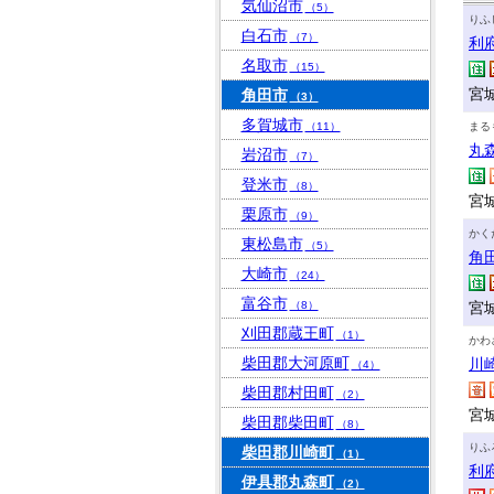
気仙沼市
（5）
りふ
白石市
（7）
利
名取市
（15）
宮
角田市
（3）
多賀城市
（11）
まる
丸
岩沼市
（7）
登米市
（8）
宮
栗原市
（9）
かく
東松島市
（5）
角
大崎市
（24）
富谷市
（8）
宮
刈田郡蔵王町
（1）
かわ
柴田郡大河原町
川
（4）
柴田郡村田町
（2）
宮
柴田郡柴田町
（8）
りふ
柴田郡川崎町
（1）
利
伊具郡丸森町
（2）