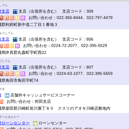
してん
府支店
支店（出張所を含む） 支店コード：309
お問い合わせ：022-356-8444、022-797-4479
城郡利府町新中道二丁目１番地３
もりしてん
森支店
支店（出張所を含む） 支店コード：806
お問い合わせ：0224-72-2077、022-395-5529
城県伊具郡丸森町字町西22
だしてん
田支店
支店（出張所を含む） 支店コード：807
お問い合わせ：0224-63-1077、022-395-5659
城県角田市角田字町74
さき
崎
店舗外キャッシュサービスコーナー
お問い合わせ：村田支店
城県柴田郡川崎町前川裏丁８０ クスリのアオキ川崎店敷地内
ろーんせんたー
府ローンセンター
ローンセンター