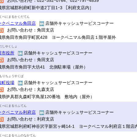
お問い合わせ：022ｰ352ｰ0764、022ｰ797ｰ4839
城県宮城郡利府町新中道2丁目1ｰ3 ［利府支店内］
くべにまるかくだてん
ークベニマル角田店
店舗外キャッシュサービスコーナー
お問い合わせ：角田支店
城県角田市角田字町尻428 ヨークベニマル角田店１階半屋外
だしやくしょ
田市役所
店舗外キャッシュサービスコーナー
お問い合わせ：角田支店
城県角田市角田字大坊41 北側駐車場（屋外）
もりちょうやくば
森町役場
店舗外キャッシュサービスコーナー
お問い合わせ：丸森支店
城県伊具郡丸森町字鳥屋120番地 敷地内（屋外）
くべにまるりふてん
ークベニマル利府店
店舗外キャッシュサービスコーナー
お問い合わせ：利府支店
城県宮城郡利府町神谷沢字新宮ヶ崎14-1 ヨークベニマル利府店１階店
くべにまるりふのなかてん