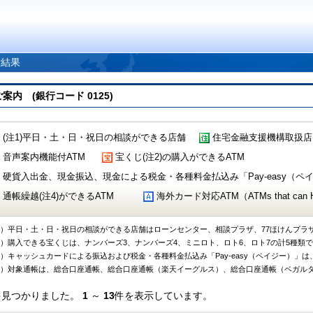
索結果
 (銀行コード 0125)
(注1)平日・土・日・祝日の相談ができる店舗
住宅金融支援機構取扱店
音声案内機能付ATM
宝くじ(注2)の購入ができるATM
硬貨入出金、現金振込、現金による税金・各種料金払込み「Pay-easy（ペイジ
通帳繰越(注4)ができるATM
海外カード対応ATM（ATMs that can Handl
1）平日・土・日・祝日の相談ができる店舗はローンセンター、相談プラザ、77ほけんプラ
2）購入できる宝くじは、ナンバーズ3、ナンバーズ4、ミニロト、ロト6、ロト7の計5種類
3）キャッシュカードによる振込および税金・各種料金払込み「Pay-easy（ペイジー）」は
4）対象通帳は、総合口座通帳、総合口座通帳（楽天イーグルス）、総合口座通帳（ベガル
件見つかりました。
1
～
13
件を表示しています。