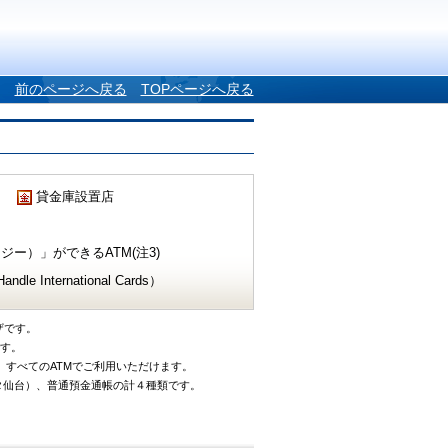
前のページへ戻る
TOPページへ戻る
貸金庫設置店
ー）」ができるATM(注3)
e International Cards）
ザです。
です。
、すべてのATMでご利用いただけます。
タ仙台）、普通預金通帳の計４種類です。