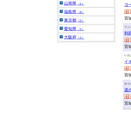
山形県
（1）
ヨ
福島県
（8）
宮
東京都
（2）
りふ
愛知県
（1）
利
大阪府
（1）
宮
いお
イ
宮
みち
道
宮