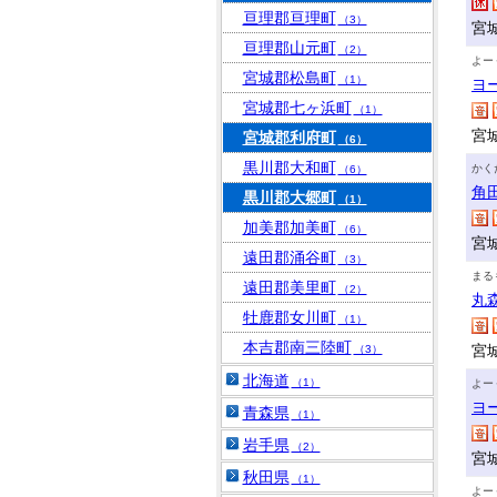
亘理郡亘理町
（3）
宮
亘理郡山元町
（2）
よー
宮城郡松島町
（1）
ヨ
宮城郡七ヶ浜町
（1）
宮
宮城郡利府町
（6）
黒川郡大和町
かく
（6）
角
黒川郡大郷町
（1）
加美郡加美町
（6）
宮
遠田郡涌谷町
（3）
まる
遠田郡美里町
（2）
丸
牡鹿郡女川町
（1）
本吉郡南三陸町
宮
（3）
北海道
（1）
よー
ヨ
青森県
（1）
岩手県
（2）
宮
秋田県
（1）
よー