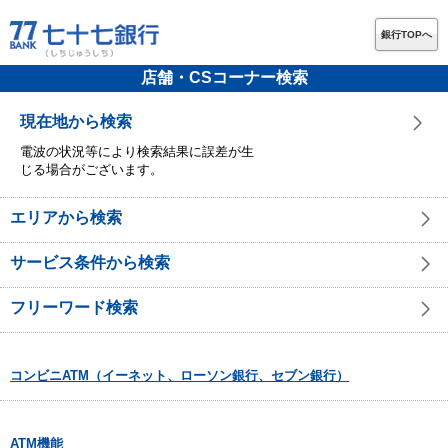
銀行TOPへ
店舗・CSコーナー検索
現在地から検索
電波の状況等により検索結果に誤差が生
じる場合がございます。
エリアから検索
サービス条件から検索
フリーワード検索
コンビニATM（イーネット、ローソン銀行、セブン銀行）
ATM機能