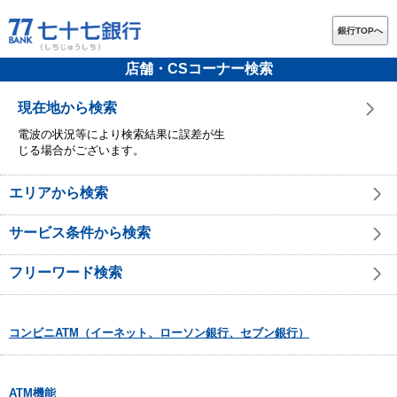
銀行TOPへ
店舗・CSコーナー検索
現在地から検索
電波の状況等により検索結果に誤差が生
じる場合がございます。
エリアから検索
サービス条件から検索
フリーワード検索
コンビニATM（イーネット、ローソン銀行、セブン銀行）
ATM機能