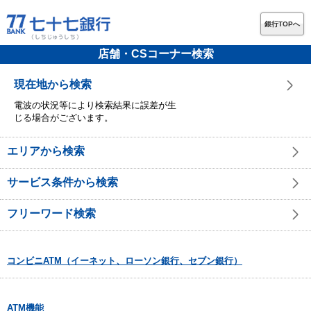
銀行TOPへ
店舗・CSコーナー検索
現在地から検索
電波の状況等により検索結果に誤差が生
じる場合がございます。
エリアから検索
サービス条件から検索
フリーワード検索
コンビニATM（イーネット、ローソン銀行、セブン銀行）
ATM機能