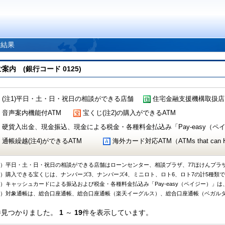
索結果
 (銀行コード 0125)
(注1)平日・土・日・祝日の相談ができる店舗
住宅金融支援機構取扱店
音声案内機能付ATM
宝くじ(注2)の購入ができるATM
硬貨入出金、現金振込、現金による税金・各種料金払込み「Pay-easy（ペイジ
通帳繰越(注4)ができるATM
海外カード対応ATM（ATMs that can Handl
1）平日・土・日・祝日の相談ができる店舗はローンセンター、相談プラザ、77ほけんプラ
2）購入できる宝くじは、ナンバーズ3、ナンバーズ4、ミニロト、ロト6、ロト7の計5種類
3）キャッシュカードによる振込および税金・各種料金払込み「Pay-easy（ペイジー）」は
4）対象通帳は、総合口座通帳、総合口座通帳（楽天イーグルス）、総合口座通帳（ベガル
件見つかりました。
1
～
19
件を表示しています。