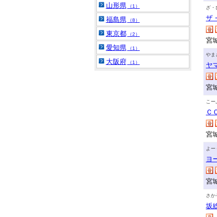
山形県
（1）
ざ・
ザ
福島県
（8）
東京都
（2）
宮
愛知県
（1）
やま
大阪府
（1）
ヤ
宮
こー
Ｃ
宮
よー
ヨ
宮
さか
坂