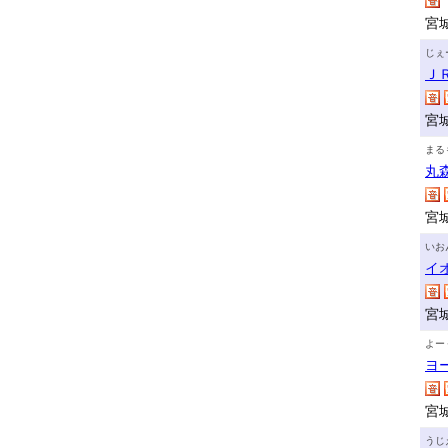
宮
じぇ
Ｊ
宮
まる
丸
宮
いお
イ
宮
よー
ヨ
宮
うじ