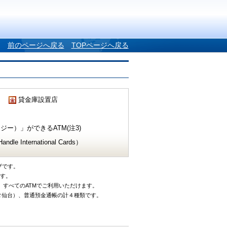
前のページへ戻る
TOPページへ戻る
貸金庫設置店
ー）」ができるATM(注3)
e International Cards）
ザです。
です。
、すべてのATMでご利用いただけます。
タ仙台）、普通預金通帳の計４種類です。