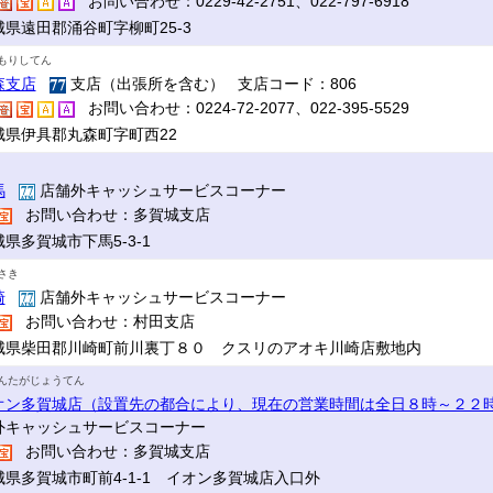
お問い合わせ：0229-42-2751、022-797-6918
城県遠田郡涌谷町字柳町25-3
もりしてん
森支店
支店（出張所を含む） 支店コード：806
お問い合わせ：0224-72-2077、022-395-5529
城県伊具郡丸森町字町西22
馬
店舗外キャッシュサービスコーナー
お問い合わせ：多賀城支店
県多賀城市下馬5-3-1
さき
崎
店舗外キャッシュサービスコーナー
お問い合わせ：村田支店
城県柴田郡川崎町前川裏丁８０ クスリのアオキ川崎店敷地内
んたがじょうてん
オン多賀城店（設置先の都合により、現在の営業時間は全日８時～２２
外キャッシュサービスコーナー
お問い合わせ：多賀城支店
城県多賀城市町前4-1-1 イオン多賀城店入口外