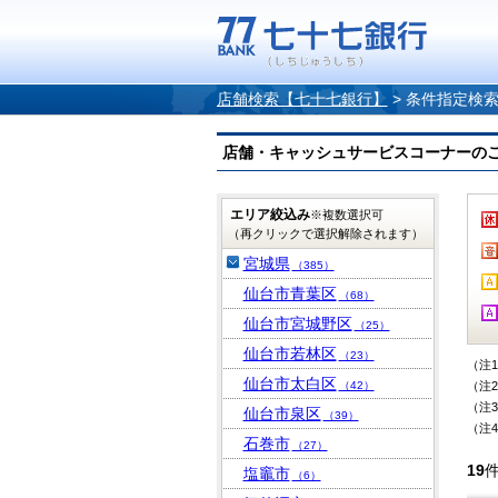
店舗検索【七十七銀行】
>
条件指定検
店舗・キャッシュサービスコーナーのご案内
エリア絞込み
※複数選択可
（再クリックで選択解除されます）
宮城県
（385）
仙台市青葉区
（68）
仙台市宮城野区
（25）
仙台市若林区
（23）
（注
仙台市太白区
（42）
（注
（注
仙台市泉区
（39）
（注
石巻市
（27）
19
塩竈市
（6）