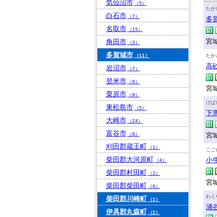
気仙沼市
（5）
たが
白石市
（7）
多
名取市
（15）
宮城
角田市
（3）
多賀城市
（11）
たか
高
岩沼市
（7）
登米市
（8）
宮城
栗原市
（9）
げば
東松島市
（5）
下
大崎市
（24）
富谷市
（8）
宮
刈田郡蔵王町
（1）
こご
柴田郡大河原町
小
（4）
柴田郡村田町
（2）
宮
柴田郡柴田町
（8）
わく
柴田郡川崎町
（1）
涌
伊具郡丸森町
（2）