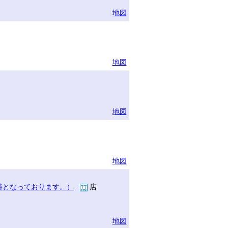
地図
地図
地図
地図
時となっております。）
店
地図