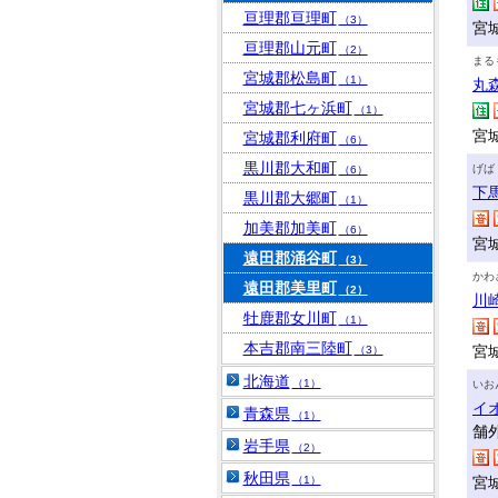
亘理郡亘理町
（3）
宮
亘理郡山元町
（2）
まる
宮城郡松島町
（1）
丸
宮城郡七ヶ浜町
（1）
宮
宮城郡利府町
（6）
黒川郡大和町
げば
（6）
下
黒川郡大郷町
（1）
加美郡加美町
（6）
宮城
遠田郡涌谷町
（3）
かわ
遠田郡美里町
（2）
川
牡鹿郡女川町
（1）
本吉郡南三陸町
宮
（3）
北海道
（1）
いお
イ
青森県
（1）
舗
岩手県
（2）
秋田県
（1）
宮