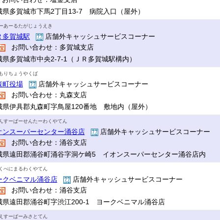
城県多賀城市下馬2丁目13-7 病院入口（屋外）
ーあーるたがじょうえき
Ｒ多賀城駅
店舗外キャッシュサービスコーナー
お問い合わせ：多賀城支店
城県多賀城市中央2-7-1（ＪＲ多賀城駅構内）
もりちょうやくば
森町役場
店舗外キャッシュサービスコーナー
お問い合わせ：丸森支店
城県伊具郡丸森町字鳥屋120番地 敷地内（屋外）
んすーぱーせんたーわくやてん
オンスーパーセンター涌谷店
店舗外キャッシュサービスコーナー
お問い合わせ：涌谷支店
城県遠田郡涌谷町涌谷字洞ケ崎5 イオンスーパーセンター涌谷店内
くべにまるわくやてん
ークベニマル涌谷店
店舗外キャッシュサービスコーナー
お問い合わせ：涌谷支店
城県遠田郡涌谷町字渋江200-1 ヨークベニマル涌谷店
えすーぱーみさとてん