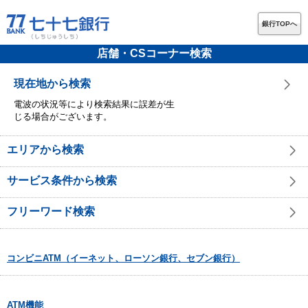
銀行TOPへ
店舗・CSコーナー検索
現在地から検索
電波の状況等により検索結果に誤差が生
じる場合がございます。
エリアから検索
サービス条件から検索
フリーワード検索
コンビニATM（イーネット、ローソン銀行、セブン銀行）
ATM機能