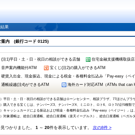
索結果
 (銀行コード 0125)
(注1)平日・土・日・祝日の相談ができる店舗
住宅金融支援機構取扱店
音声案内機能付ATM
宝くじ(注2)の購入ができるATM
硬貨入出金、現金振込、現金による税金・各種料金払込み「Pay-easy（ペイジ
通帳繰越(注4)ができるATM
海外カード対応ATM（ATMs that can Handl
1）平日・土・日・祝日の相談ができる店舗はローンセンター、相談プラザ、77ほけんプラ
2）購入できる宝くじは、ナンバーズ3、ナンバーズ4、ミニロト、ロト6、ロト7の計5種類
3）キャッシュカードによる振込および税金・各種料金払込み「Pay-easy（ペイジー）」は
4）対象通帳は、総合口座通帳、総合口座通帳（楽天イーグルス）、総合口座通帳（ベガル
件見つかりました。
1
～
20
件を表示しています。
次の8件 >