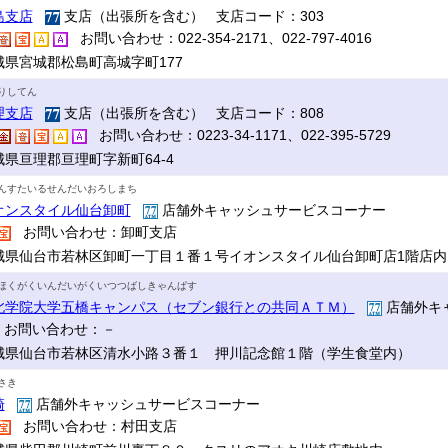
島支店
支店（出張所を含む） 支店コード：303
お問い合わせ：022-354-2171、022-797-4016
城県宮城郡松島町高城字町177
りしてん
理支店
支店（出張所を含む） 支店コード：808
お問い合わせ：0223-34-1171、022-395-5729
城県亘理郡亘理町字新町64-4
んすたいるせんだいおろしまち
オンスタイル仙台卸町
店舗外キャッシュサービスコーナー
お問い合わせ：卸町支店
城県仙台市若林区卸町一丁目１番１号イオンスタイル仙台卸町店1階店内
ほくがくいんだいがくいつつばしきゃんぱす
北学院大学五橋キャンパス（セブン銀行との共同ＡＴＭ）
店舗外キ
お問い合わせ：－
城県仙台市若林区清水小路３番１ 押川記念館１階（学生食堂内）
さき
崎
店舗外キャッシュサービスコーナー
お問い合わせ：村田支店