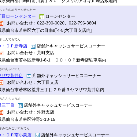
城県柴田郡川崎町前川裏丁８０ クスリのアオキ川崎店敷地内
ちょうのめろーんせんたー
丁目ローンセンター
ローンセンター
お問い合わせ：022-390-0020、022-796-3804
城県仙台市若林区六丁の目南町4-5[六丁目支店内]
ぷしんてらてん
Ｏ・ＯＰ新寺店
店舗外キャッシュサービスコーナー
お問い合わせ：荒町支店
城県仙台市若林区新寺1-8-1 ＣＯ・ＯＰ新寺店駐車場内
ざわあらいてん
マザワ荒井店
店舗外キャッシュサービスコーナー
お問い合わせ：六丁目支店
城県仙台市若林区荒井三丁目２９番３ヤマザワ荒井店内
のさんちょうめ
野三丁目
店舗外キャッシュサービスコーナー
お問い合わせ：沖野支店
県仙台市若林区沖野3-13-15
ぷみなみこいずみてん
Ｏ・ＯＰ南小泉店
店舗外キャッシュサービスコーナー