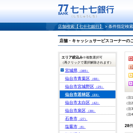
店舗検索【七十七銀行】
>
条件指定検
店舗・キャッシュサービスコーナーのご案内
エリア絞込み
※複数選択可
（再クリックで選択解除されます）
宮城県
（385）
仙台市青葉区
（68）
仙台市宮城野区
（25）
仙台市若林区
（23）
（注
仙台市太白区
（42）
（注
（注
仙台市泉区
（39）
（注
石巻市
（27）
28
塩竈市
（6）