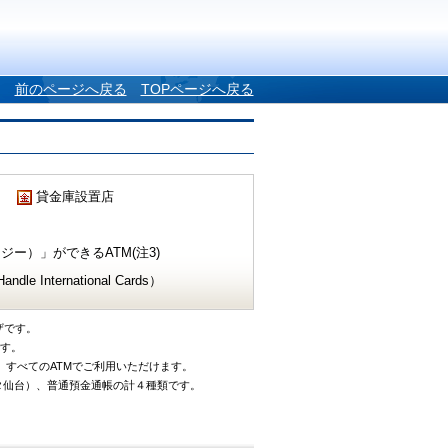
前のページへ戻る
TOPページへ戻る
貸金庫設置店
ー）」ができるATM(注3)
e International Cards）
ザです。
です。
、すべてのATMでご利用いただけます。
タ仙台）、普通預金通帳の計４種類です。