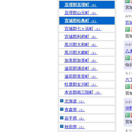
亘理郡亘理町
（3）
宮
亘理郡山元町
（2）
みや
宮城郡松島町
（1）
宮
宮城郡七ヶ浜町
（1）
宮
宮城郡利府町
（6）
黒川郡大和町
やぎ
（6）
八
黒川郡大郷町
（1）
加美郡加美町
（6）
仙
遠田郡涌谷町
（3）
ろく
遠田郡美里町
（2）
六
牡鹿郡女川町
（1）
本吉郡南三陸町
宮
（3）
北海道
（1）
おき
沖
青森県
（1）
岩手県
（2）
宮城
秋田県
（1）
まつ