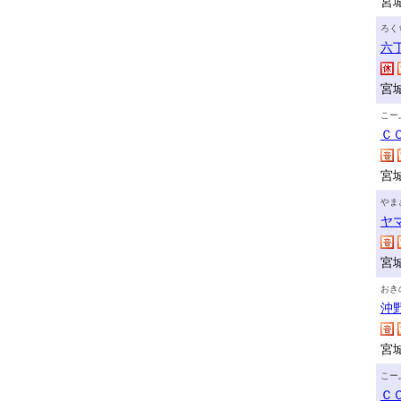
宮
ろく
六
宮
こー
Ｃ
宮
やま
ヤ
宮
おき
沖
宮城
こー
Ｃ