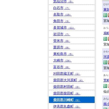
気仙沼市
（5）
ひが
白石市
（7）
東
名取市
（15）
宮
角田市
（3）
多賀城市
（11）
おう
扇
岩沼市
（7）
登米市
（8）
宮
栗原市
（9）
かわ
東松島市
（5）
河
大崎市
（24）
富谷市
（8）
宮
刈田郡蔵王町
（1）
あら
柴田郡大河原町
荒
（4）
柴田郡村田町
（2）
仙
柴田郡柴田町
（8）
みな
柴田郡川崎町
（1）
南
伊具郡丸森町
（2）