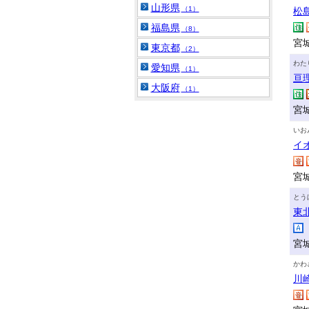
山形県
（1）
松
福島県
（8）
宮
東京都
（2）
わた
愛知県
（1）
亘
大阪府
（1）
宮
いお
イ
宮
とう
東
宮
かわ
川