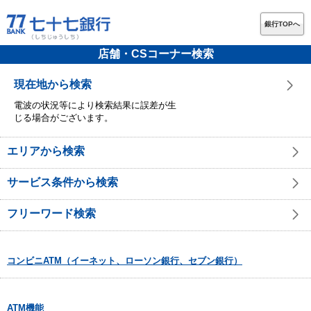
銀行TOPへ
店舗・CSコーナー検索
現在地から検索
電波の状況等により検索結果に誤差が生
じる場合がございます。
エリアから検索
サービス条件から検索
フリーワード検索
コンビニATM（イーネット、ローソン銀行、セブン銀行）
ATM機能