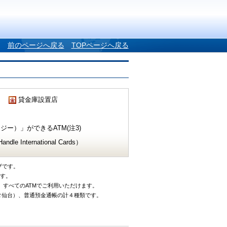
前のページへ戻る
TOPページへ戻る
貸金庫設置店
ー）」ができるATM(注3)
e International Cards）
ザです。
です。
、すべてのATMでご利用いただけます。
タ仙台）、普通預金通帳の計４種類です。