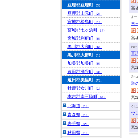
亘理郡亘理町
（3）
宮
亘理郡山元町
（2）
よー
宮城郡松島町
（1）
ヨ
宮城郡七ヶ浜町
（1）
宮
宮城郡利府町
（6）
黒川郡大和町
わた
（6）
亘
黒川郡大郷町
（1）
加美郡加美町
（6）
宮
遠田郡涌谷町
（3）
みち
遠田郡美里町
（2）
道
牡鹿郡女川町
（1）
本吉郡南三陸町
宮
（3）
北海道
（1）
うじ
ウ
青森県
（1）
岩手県
（2）
宮
秋田県
（1）