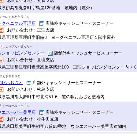
お問い合わせ：丸森支店
城県伊具郡丸森町字鳥屋120番地 敷地内（屋外）
くべにまるわたりてん
ークベニマル亘理店
店舗外キャッシュサービスコーナー
お問い合わせ：亘理支店
城県亘理郡亘理町字旧舘8 ヨークベニマル亘理店１階半屋外
りしょっぴんぐせんたー
理ショッピングセンター
店舗外キャッシュサービスコーナー
お問い合わせ：亘理支店
城県亘理郡亘理町逢隈高屋字柴北100 亘理ショッピングセンター内（
のえきおおさと
の駅おおさと
店舗外キャッシュサービスコーナー
お問い合わせ：松島支店
城県黒川郡大郷町中村北浦51-6 道の駅おおさと敷地内
えすーぱーみさとてん
ジエスーパー美里店
店舗外キャッシュサービスコーナー
お問い合わせ：小牛田支店
城県遠田郡美里町牛飼字八反93番地 ウジエスーパー美里店建物内