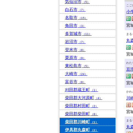
気仙沼市
（5）
こご
白石市
（7）
小
名取市
（15）
宮
角田市
（3）
多賀城市
（11）
まる
丸
岩沼市
（7）
登米市
（8）
宮
栗原市
（9）
わた
東松島市
（5）
亘
大崎市
（24）
富谷市
（8）
宮
刈田郡蔵王町
（1）
かわ
柴田郡大河原町
川
（4）
柴田郡村田町
（2）
宮
柴田郡柴田町
（8）
まる
柴田郡川崎町
（1）
丸
伊具郡丸森町
（2）