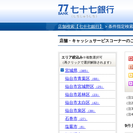
店舗検索【七十七銀行】
>
条件指定検
店舗・キャッシュサービスコーナーのご案内
エリア絞込み
※複数選択可
（再クリックで選択解除されます）
宮城県
（385）
仙台市青葉区
（68）
仙台市宮城野区
（25）
仙台市若林区
（23）
（注
仙台市太白区
（42）
（注
（注
仙台市泉区
（39）
（注
石巻市
（27）
9
件
塩竈市
（6）