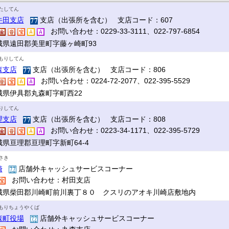
たしてん
牛田支店
支店（出張所を含む） 支店コード：607
お問い合わせ：0229-33-3111、022-797-6854
城県遠田郡美里町字藤ヶ崎町93
もりしてん
森支店
支店（出張所を含む） 支店コード：806
お問い合わせ：0224-72-2077、022-395-5529
城県伊具郡丸森町字町西22
りしてん
理支店
支店（出張所を含む） 支店コード：808
お問い合わせ：0223-34-1171、022-395-5729
城県亘理郡亘理町字新町64-4
さき
崎
店舗外キャッシュサービスコーナー
お問い合わせ：村田支店
城県柴田郡川崎町前川裏丁８０ クスリのアオキ川崎店敷地内
もりちょうやくば
森町役場
店舗外キャッシュサービスコーナー