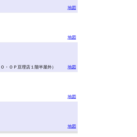
地図
地図
ＣＯ・ＯＰ亘理店１階半屋外）
地図
地図
地図