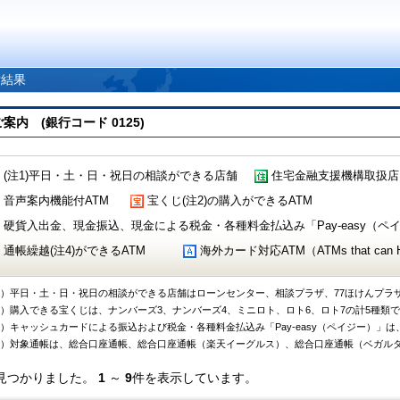
索結果
 (銀行コード 0125)
(注1)平日・土・日・祝日の相談ができる店舗
住宅金融支援機構取扱店
音声案内機能付ATM
宝くじ(注2)の購入ができるATM
硬貨入出金、現金振込、現金による税金・各種料金払込み「Pay-easy（ペイジ
通帳繰越(注4)ができるATM
海外カード対応ATM（ATMs that can Handl
1）平日・土・日・祝日の相談ができる店舗はローンセンター、相談プラザ、77ほけんプラ
2）購入できる宝くじは、ナンバーズ3、ナンバーズ4、ミニロト、ロト6、ロト7の計5種類
3）キャッシュカードによる振込および税金・各種料金払込み「Pay-easy（ペイジー）」は
4）対象通帳は、総合口座通帳、総合口座通帳（楽天イーグルス）、総合口座通帳（ベガル
見つかりました。
1
～
9
件を表示しています。