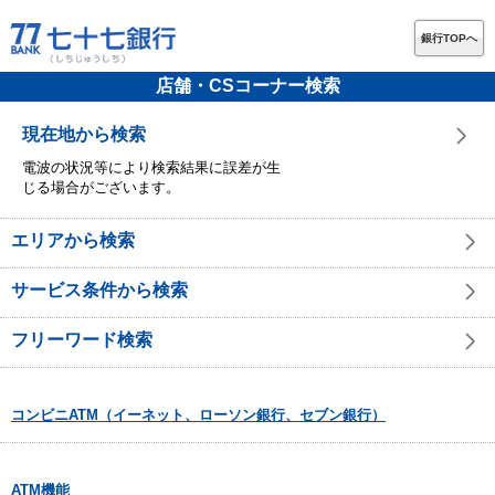
銀行TOPへ
店舗・CSコーナー検索
現在地から検索
電波の状況等により検索結果に誤差が生
じる場合がございます。
エリアから検索
サービス条件から検索
フリーワード検索
コンビニATM（イーネット、ローソン銀行、セブン銀行）
ATM機能