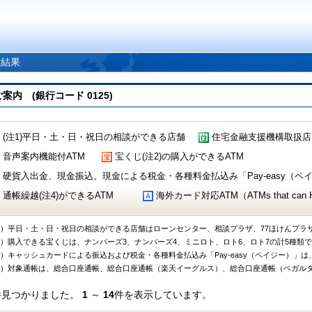
索結果
 (銀行コード 0125)
(注1)平日・土・日・祝日の相談ができる店舗
住宅金融支援機構取扱店
音声案内機能付ATM
宝くじ(注2)の購入ができるATM
硬貨入出金、現金振込、現金による税金・各種料金払込み「Pay-easy（ペイジ
通帳繰越(注4)ができるATM
海外カード対応ATM（ATMs that can Handl
1）平日・土・日・祝日の相談ができる店舗はローンセンター、相談プラザ、77ほけんプラ
2）購入できる宝くじは、ナンバーズ3、ナンバーズ4、ミニロト、ロト6、ロト7の計5種類
3）キャッシュカードによる振込および税金・各種料金払込み「Pay-easy（ペイジー）」は
4）対象通帳は、総合口座通帳、総合口座通帳（楽天イーグルス）、総合口座通帳（ベガル
件見つかりました。
1
～
14
件を表示しています。