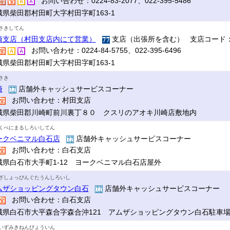
お問い合わせ：0224-83-2077、022-395-5486
城県柴田郡村田町大字村田字町163-1
さきしてん
崎支店（村田支店内にて営業）
支店（出張所を含む） 支店コード：
お問い合わせ：0224-84-5755、022-395-6496
城県柴田郡村田町大字村田字町163-1
さき
崎
店舗外キャッシュサービスコーナー
お問い合わせ：村田支店
城県柴田郡川崎町前川裏丁８０ クスリのアオキ川崎店敷地内
くべにまるしろいしてん
ークベニマル白石店
店舗外キャッシュサービスコーナー
お問い合わせ：白石支店
城県白石市大手町1-12 ヨークベニマル白石店屋外
ざしょっぴんぐたうんしろいし
ムザショッピングタウン白石
店舗外キャッシュサービスコーナー
お問い合わせ：白石支店
城県白石市大平森合字森合沖121 アムザショッピングタウン白石駐車
いずみきねんびょういん