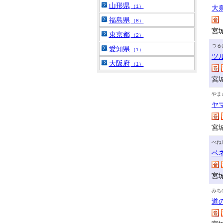
山形県
（1）
大
福島県
（8）
宮
東京都
（2）
つる
愛知県
（1）
ツ
大阪府
（1）
宮
やま
ヤ
宮
べね
ベ
宮
みち
道