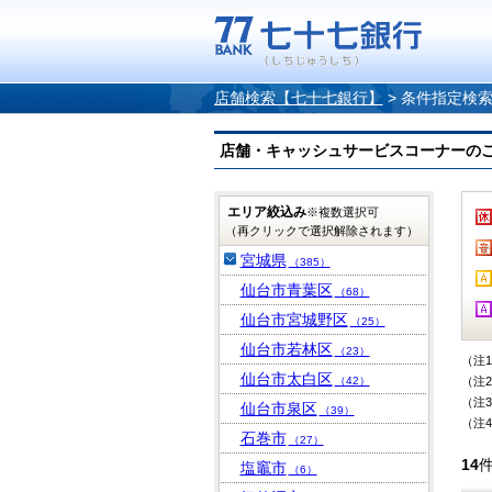
店舗検索【七十七銀行】
>
条件指定検
店舗・キャッシュサービスコーナーのご案内
エリア絞込み
※複数選択可
（再クリックで選択解除されます）
宮城県
（385）
仙台市青葉区
（68）
仙台市宮城野区
（25）
仙台市若林区
（23）
（注
仙台市太白区
（42）
（注
（注
仙台市泉区
（39）
（注
石巻市
（27）
14
塩竈市
（6）