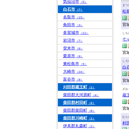
気仙沼市
（5）
まつ
白石市
（7）
松
名取市
（15）
宮
角田市
（3）
多賀城市
（11）
しち
七
岩沼市
（7）
登米市
（8）
宮
栗原市
（9）
しろ
東松島市
（5）
白
大崎市
（24）
富谷市
（8）
宮
刈田郡蔵王町
（1）
ざお
柴田郡大河原町
蔵
（4）
柴田郡村田町
（2）
宮
柴田郡柴田町
（8）
むら
柴田郡川崎町
（1）
村
伊具郡丸森町
（2）