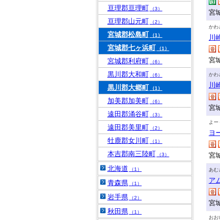
亘理郡亘理町
（3）
宮
亘理郡山元町
（2）
かわ
宮城郡松島町
（1）
川
宮城郡七ヶ浜町
（1）
宮
宮城郡利府町
（6）
黒川郡大和町
かわ
（6）
川
黒川郡大郷町
（1）
加美郡加美町
（6）
宮
遠田郡涌谷町
（3）
よー
遠田郡美里町
（2）
ヨ
牡鹿郡女川町
（1）
本吉郡南三陸町
宮
（3）
北海道
（1）
あむ
ア
青森県
（1）
岩手県
（2）
宮
秋田県
（1）
おお