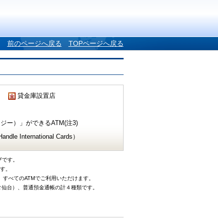
前のページへ戻る
TOPページへ戻る
貸金庫設置店
ー）」ができるATM(注3)
e International Cards）
ザです。
です。
、すべてのATMでご利用いただけます。
タ仙台）、普通預金通帳の計４種類です。