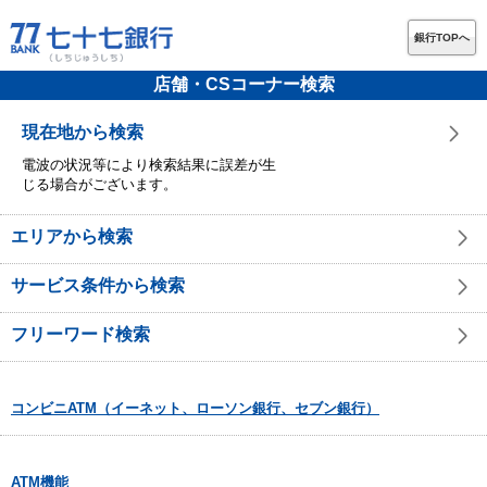
銀行TOPへ
店舗・CSコーナー検索
現在地から検索
電波の状況等により検索結果に誤差が生
じる場合がございます。
エリアから検索
サービス条件から検索
フリーワード検索
コンビニATM（イーネット、ローソン銀行、セブン銀行）
ATM機能