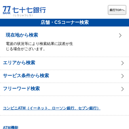
銀行TOPへ
店舗・CSコーナー検索
現在地から検索
電波の状況等により検索結果に誤差が生
じる場合がございます。
エリアから検索
サービス条件から検索
フリーワード検索
コンビニATM（イーネット、ローソン銀行、セブン銀行）
ATM機能